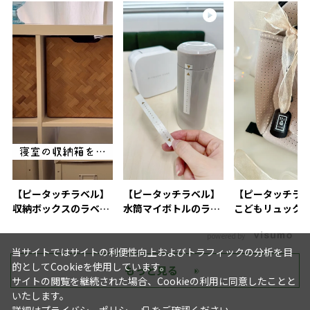
【ピータッチラベル】
【ピータッチラベル】
【ピータッチラ
収納ボックスのラベリ
水筒マイボトルのラベ
こどもリュック
ングにおすすめ
リング活用術
付け
powered by
当サイトではサイトの利便性向上およびトラフィックの分析を目
的としてCookieを使用しています。
もっと見る
サイトの閲覧を継続された場合、Cookieの利用に同意したことと
いたします。