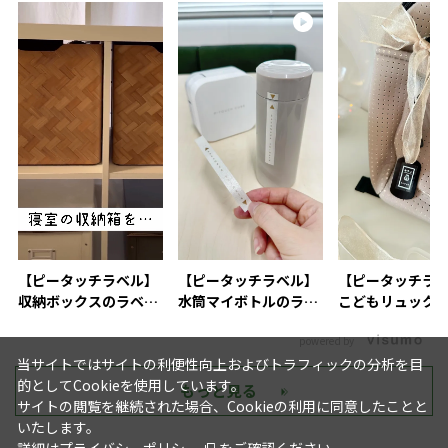
【ピータッチラベル】
【ピータッチラベル】
【ピータッチラ
収納ボックスのラベリ
水筒マイボトルのラベ
こどもリュック
ングにおすすめ
リング活用術
付け
powered by
当サイトではサイトの利便性向上およびトラフィックの分析を目
的としてCookieを使用しています。
もっと見る
サイトの閲覧を継続された場合、Cookieの利用に同意したことと
いたします。