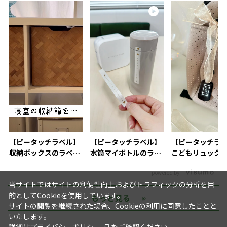
【ピータッチラベル】
【ピータッチラベル】
【ピータッチラ
収納ボックスのラベリ
水筒マイボトルのラベ
こどもリュック
ングにおすすめ
リング活用術
付け
powered by
当サイトではサイトの利便性向上およびトラフィックの分析を目
的としてCookieを使用しています。
もっと見る
サイトの閲覧を継続された場合、Cookieの利用に同意したことと
いたします。