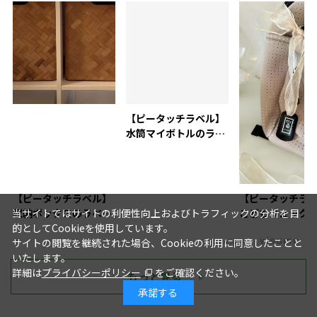
【ピータッチラベル】
水筒マイボトルのラベ
リング活用術
【ピータッチラベル】
【ピータッチラ
収納ボックスのラベリ
こどもリュック
当サイトではサイトの利便性向上およびトラフィックの分析を目
ングにおすすめ
付け
的としてCookieを使用しています。
powered by
サイトの閲覧を継続された場合、Cookieの利用に同意したことと
いたします。
詳細は
プライバシーポリシー
をご確認ください。
もっと見る
承諾する