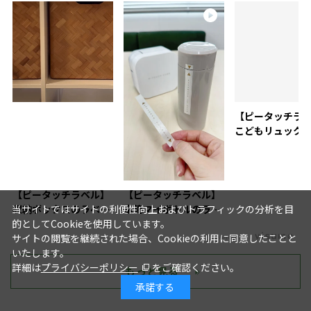
【ピータッチラ
こどもリュック
付け
【ピータッチラベル】
【ピータッチラベル】
収納ボックスのラベリ
水筒マイボトルのラベ
当サイトではサイトの利便性向上およびトラフィックの分析を目
ングにおすすめ
リング活用術
的としてCookieを使用しています。
powered by
サイトの閲覧を継続された場合、Cookieの利用に同意したことと
いたします。
詳細は
プライバシーポリシー
をご確認ください。
もっと見る
承諾する